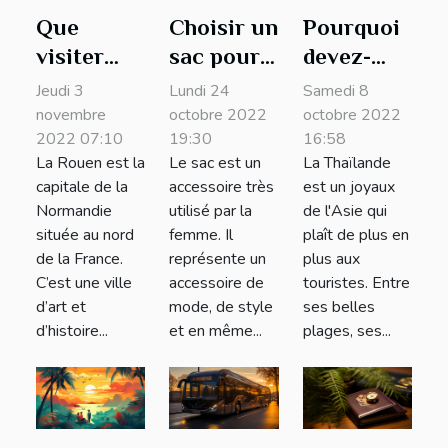
Que
Choisir un
Pourquoi
visiter
sac pour
devez-
lors d’une
femme :
vous
Jeudi 3
Lundi 24
Samedi 8
escale à
quels sont
descendre
novembre
octobre 2022
octobre 2022
2022 07:10
19:30
16:58
Rouen ?
les
à Bangkok
La Rouen est la
Le sac est un
La Thaïlande
facteurs
pour
capitale de la
accessoire très
est un joyaux
que vous
votre
Normandie
utilisé par la
de l'Asie qui
devez
prochain
située au nord
femme. Il
plaît de plus en
prendre
voyage ?
de la France.
représente un
plus aux
C’est une ville
accessoire de
touristes. Entre
en compte
d’art et
mode, de style
ses belles
?
d’histoire...
et en même...
plages, ses...