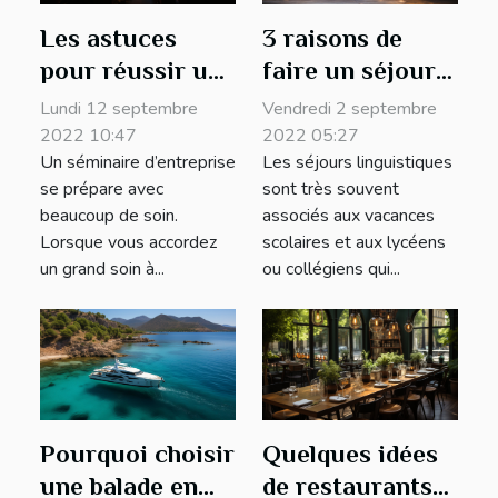
Les astuces
3 raisons de
pour réussir un
faire un séjour
séminaire
linguistique
Lundi 12 septembre
Vendredi 2 septembre
d’entreprise à
2022 10:47
2022 05:27
Un séminaire d’entreprise
Les séjours linguistiques
Paris ?
se prépare avec
sont très souvent
beaucoup de soin.
associés aux vacances
Lorsque vous accordez
scolaires et aux lycéens
un grand soin à...
ou collégiens qui...
Pourquoi choisir
Quelques idées
une balade en
de restaurants