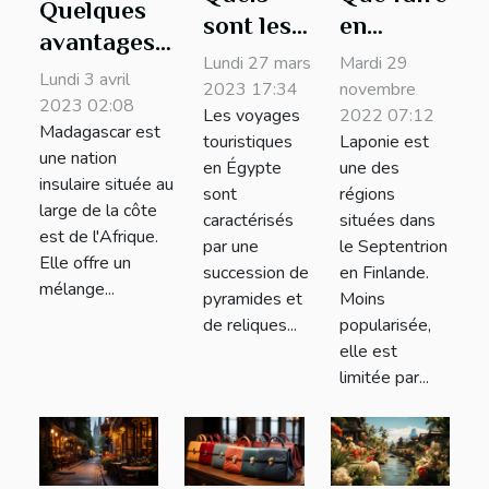
Quelques
sont les
en
avantages à
plus
Laponie
Lundi 27 mars
Mardi 29
visiter
Lundi 3 avril
beaux
en temps
2023 17:34
novembre
Madagascar
2023 02:08
Les voyages
2022 07:12
temples à
d'hiver ?
Madagascar est
touristiques
Laponie est
visiter en
une nation
en Égypte
une des
Égypte
insulaire située au
sont
régions
large de la côte
lors d’un
caractérisés
situées dans
est de l'Afrique.
voyage ?
par une
le Septentrion
Elle offre un
succession de
en Finlande.
mélange...
pyramides et
Moins
de reliques...
popularisée,
elle est
limitée par...