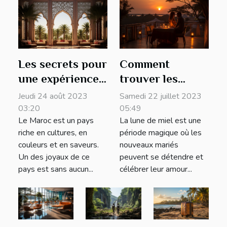
Les secrets pour
Comment
une expérience
trouver les
exceptionnelle
meilleures
Jeudi 24 août 2023
Samedi 22 juillet 2023
au Royal
destinations
03:20
05:49
Le Maroc est un pays
La lune de miel est une
Mansour
pour passer sa
riche en cultures, en
période magique où les
Marrakech
lune de miel ?
couleurs et en saveurs.
nouveaux mariés
Un des joyaux de ce
peuvent se détendre et
pays est sans aucun...
célébrer leur amour...