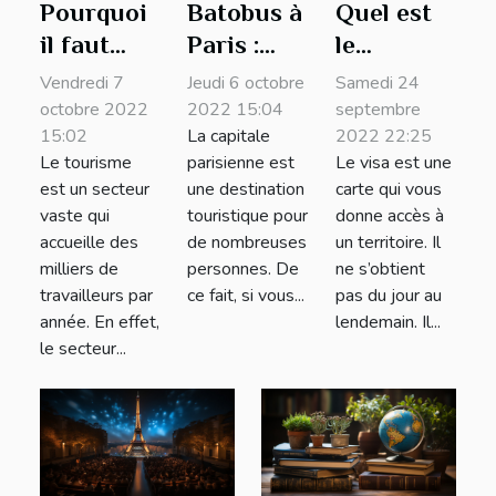
Pourquoi
Batobus à
Quel est
il faut
Paris :
le
travailler
pourquoi
processus
Vendredi 7
Jeudi 6 octobre
Samedi 24
en
s'y référer
pour
octobre 2022
2022 15:04
septembre
15:02
La capitale
2022 22:25
tourisme
?
avoir un
Le tourisme
parisienne est
Le visa est une
?
visa
est un secteur
une destination
carte qui vous
Thaïlande
vaste qui
touristique pour
donne accès à
?
accueille des
de nombreuses
un territoire. Il
milliers de
personnes. De
ne s’obtient
travailleurs par
ce fait, si vous...
pas du jour au
année. En effet,
lendemain. Il...
le secteur...