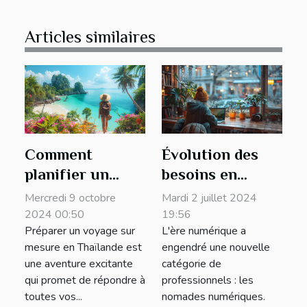
Articles similaires
Comment
Évolution des
planifier un
besoins en
voyage sur
assurance pour
Mercredi 9 octobre
Mardi 2 juillet 2024
mesure en
les nomades
2024 00:50
19:56
Préparer un voyage sur
L'ère numérique a
Thaïlande
numériques
mesure en Thaïlande est
engendré une nouvelle
une aventure excitante
catégorie de
qui promet de répondre à
professionnels : les
toutes vos...
nomades numériques.