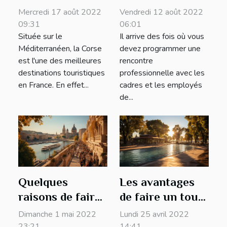
mer à corse en
pour votre
Mercredi 17 août 2022
Vendredi 12 août 2022
bateau
séminaire à
09:31
06:01
Située sur le
Il arrive des fois où vous
d’exception ?
Paris
Méditerranéen, la Corse
devez programmer une
est l'une des meilleures
rencontre
destinations touristiques
professionnelle avec les
en France. En effet...
cadres et les employés
de...
Quelques
Les avantages
raisons de faire
de faire un tour
des voyages
au parc Michel-
Dimanche 1 mai 2022
Lundi 25 avril 2022
touristiques
Chartrand pour
23:21
14:41