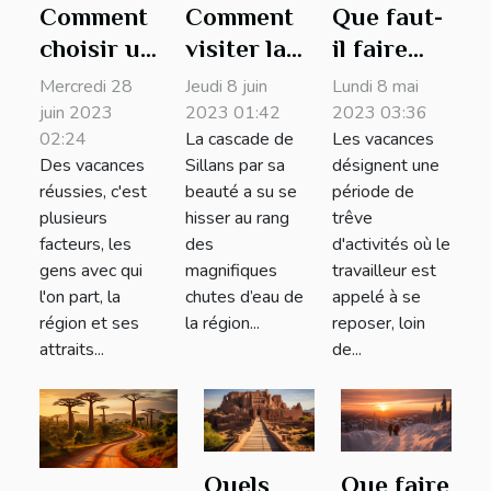
Comment
Comment
Que faut-
choisir un
visiter la
il faire
bon hôtel
cascade
pour
Mercredi 28
Jeudi 8 juin
Lundi 8 mai
?
de Sillans
réussir
juin 2023
2023 01:42
2023 03:36
02:24
La cascade de
Les vacances
en toute
ses
Des vacances
Sillans par sa
désignent une
sécurité ?
vacances
réussies, c'est
beauté a su se
période de
?
plusieurs
hisser au rang
trêve
facteurs, les
des
d'activités où le
gens avec qui
magnifiques
travailleur est
l'on part, la
chutes d’eau de
appelé à se
région et ses
la région...
reposer, loin
attraits...
de...
Quels
Que faire