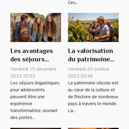
Ces...
Les avantages
La valorisation
des séjours
du patrimoine
linguistiques
viticole à
Vendredi 15 décembre
Vendredi 20 octobre
pour les
travers les
2023 20:52
2023 02:46
Les séjours linguistiques
Le patrimoine viticole est
adolescents
visites de caves
pour adolescents
au cœur de la culture et
peuvent être une
de l'histoire de nombreux
expérience
pays à travers le monde.
transformatrice, ouvrant
La...
des portes...