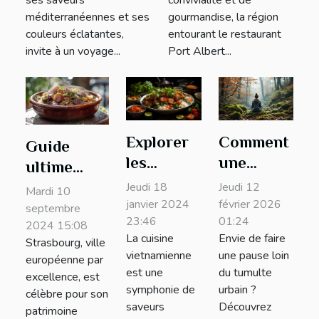
ses saveurs
convivialité et de
méditerranéennes et ses
gourmandise, la région
couleurs éclatantes,
entourant le restaurant
invite à un voyage...
Port Albert...
Explorer
Comment
Guide
les
une
ultime
saveurs
escapade
pour un
Jeudi 18
Jeudi 12
Mardi 10
du
dans une
janvier 2024
février 2026
parcours
septembre
23:46
01:24
Vietnam :
région
2024 15:08
culinaire
La cuisine
Envie de faire
Strasbourg, ville
un guide
boisée
mémorable
vietnamienne
une pause loin
européenne par
culinaire
enrichit-
à
est une
du tumulte
excellence, est
de A à Z
elle votre
Strasbourg
symphonie de
urbain ?
célèbre pour son
bien-être
saveurs
Découvrez
patrimoine