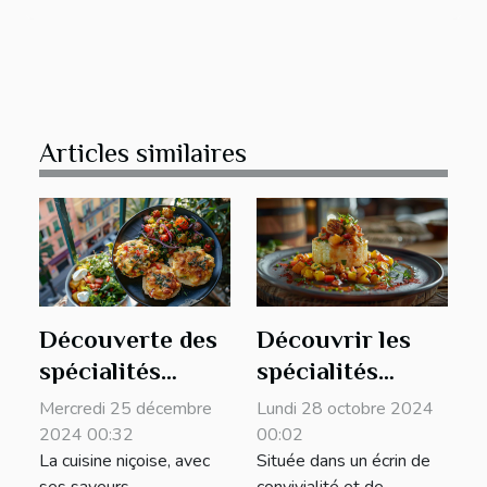
Articles similaires
Découverte des
Découvrir les
spécialités
spécialités
culinaires
culinaires près
Mercredi 25 décembre
Lundi 28 octobre 2024
niçoises et leurs
du Restaurant
2024 00:32
00:02
La cuisine niçoise, avec
Située dans un écrin de
origines
Port Albert