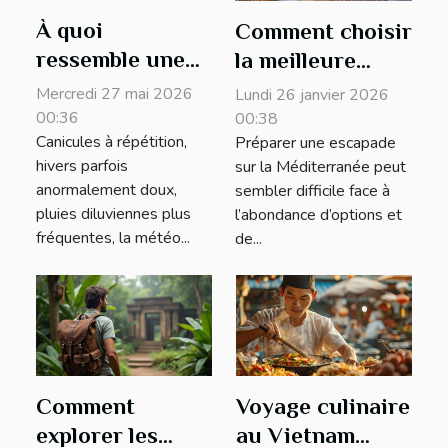
À quoi
Comment choisir
ressemble une
la meilleure
ville quand la
période pour
Mercredi 27 mai 2026
Lundi 26 janvier 2026
météo
une escapade
00:36
00:38
Canicules à répétition,
Préparer une escapade
bouleverse la
méditerranéenne
hivers parfois
sur la Méditerranée peut
saison
?
anormalement doux,
sembler difficile face à
touristique ?
pluies diluviennes plus
l’abondance d’options et
fréquentes, la météo...
de...
Comment
Voyage culinaire
explorer les
au Vietnam