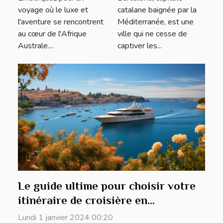
luxe avec guide
attractions
voyage où le luxe et
catalane baignée par la
francophone
touristiques à
l'aventure se rencontrent
Méditerranée, est une
ne pas manquer
au cœur de l'Afrique
ville qui ne cesse de
Australe....
captiver les...
Le guide ultime pour choisir votre
itinéraire de croisière en
Méditerranée
Lundi 1 janvier 2024 00:20