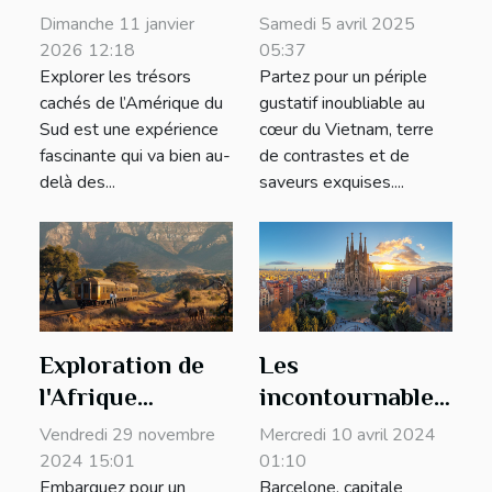
trésors cachés
saveurs
Dimanche 11 janvier
Samedi 5 avril 2025
de l'Amérique du
authentiques et
2026 12:18
05:37
Explorer les trésors
Partez pour un périple
Sud en toute
spots méconnus
cachés de l’Amérique du
gustatif inoubliable au
tranquillité?
Sud est une expérience
cœur du Vietnam, terre
fascinante qui va bien au-
de contrastes et de
delà des...
saveurs exquises....
Exploration de
Les
l'Afrique
incontournables
Australe en
de Barcelone :
Vendredi 29 novembre
Mercredi 10 avril 2024
train privé de
Guide des
2024 15:01
01:10
Embarquez pour un
Barcelone, capitale