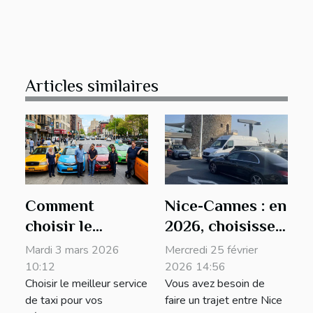
Articles similaires
Comment
Nice-Cannes : en
choisir le
2026, choisissez
meilleur service
VIP Only pour
Mardi 3 mars 2026
Mercredi 25 février
de taxi pour vos
votre transfert !
10:12
2026 14:56
Choisir le meilleur service
Vous avez besoin de
déplacements ?
de taxi pour vos
faire un trajet entre Nice