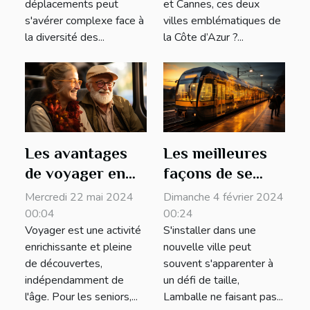
déplacements peut
et Cannes, ces deux
s'avérer complexe face à
villes emblématiques de
la diversité des...
la Côte d’Azur ?...
Les meilleures
Les avantages
façons de se
de voyager en
déplacer à
autocar pour les
Dimanche 4 février 2024
Mercredi 22 mai 2024
Lamballe pour
seniors : confort
00:24
00:04
S'installer dans une
Voyager est une activité
les nouveaux
et convivialité
nouvelle ville peut
enrichissante et pleine
arrivants
souvent s'apparenter à
de découvertes,
un défi de taille,
indépendamment de
Lamballe ne faisant pas...
l'âge. Pour les seniors,...